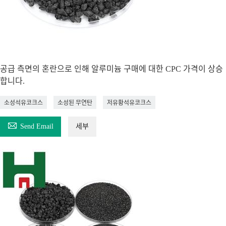
공급 측면의 혼란으로 인해 알루미늄 구매에 대한 CPC 가격이 상승
합니다.
소성석유코크스
소성된 무연탄
저유황석유코크스

Send Email
세부