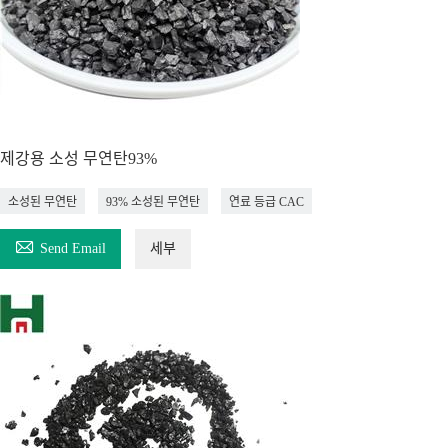
제강용 소성 무연탄93%
소성된 무연탄
93% 소성된 무연탄
연료 등급 CAC

Send Email
세부