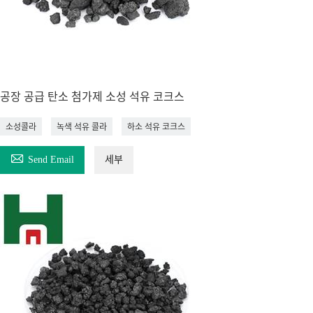
공장 공급 탄소 첨가제 소성 석유 코크스
소성콜라
녹색 석유 콜라
하소 석유 코크스

Send Email
세부