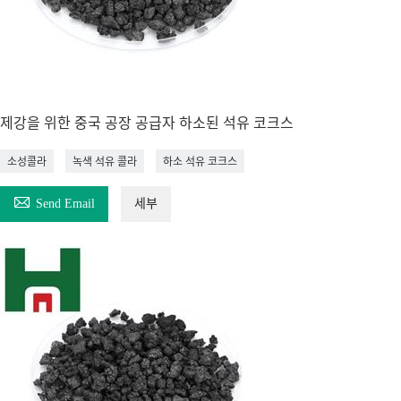
제강을 위한 중국 공장 공급자 하소된 석유 코크스
소성콜라
녹색 석유 콜라
하소 석유 코크스

Send Email
세부