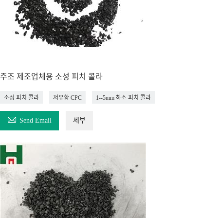
주조 제조업체용 소성 피치 콜라
소성 피치 콜라
저유황 CPC
1--5mm 하소 피치 콜라

Send Email
세부