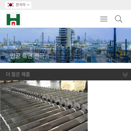
한국어

Toggle main m
인공 흑연 전극,
더 많은 제품