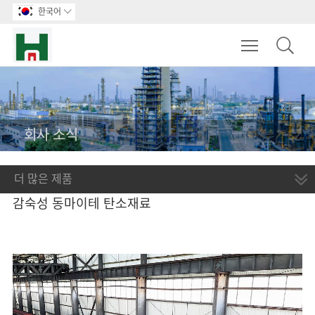
한국어

Toggle main m
회사 소식
더 많은 제품
감숙성 동마이테 탄소재료