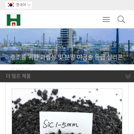
한국어

Toggle main m
주조를 위한 과립상 및 분말 야금술 등급 실리콘
카바이드
더 많은 제품