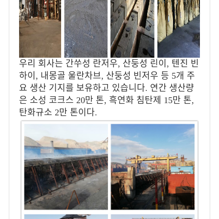
우리 회사는 간쑤성 란저우, 산둥성 린이, 텐진 빈
하이, 내몽골 울란차브, 산둥성 빈저우 등 5개 주
요 생산 기지를 보유하고 있습니다. 연간 생산량
은 소성 코크스 20만 톤, 흑연화 침탄제 15만 톤,
탄화규소 2만 톤이다.