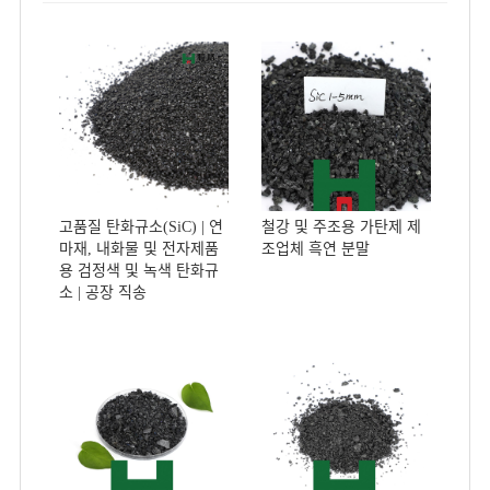
고품질 탄화규소(SiC) | 연
철강 및 주조용 가탄제 제
마재, 내화물 및 전자제품
조업체 흑연 분말
용 검정색 및 녹색 탄화규
소 | 공장 직송