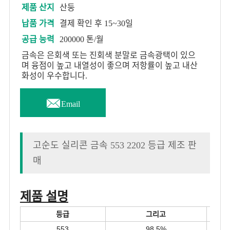
제품 산지
산둥
납품 가격
결제 확인 후 15~30일
공급 능력
200000 톤/월
금속은 은회색 또는 진회색 분말로 금속광택이 있으
며 융점이 높고 내열성이 좋으며 저항률이 높고 내산
화성이 우수합니다.

Email
고순도 실리콘 금속 553 2202 등급 제조 판
매
제품 설명
등급
그리고
553
98.5%