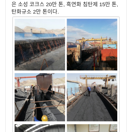
은 소성 코크스 20만 톤, 흑연화 침탄제 15만 톤,
탄화규소 2만 톤이다.