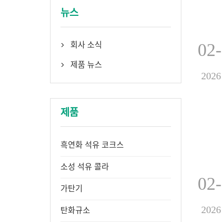
뉴스
02
회사 소식

제품 뉴스

2026
제품
흑연화 석유 코크스
소성 석유 콜라
02
가탄기
2026
탄화규소