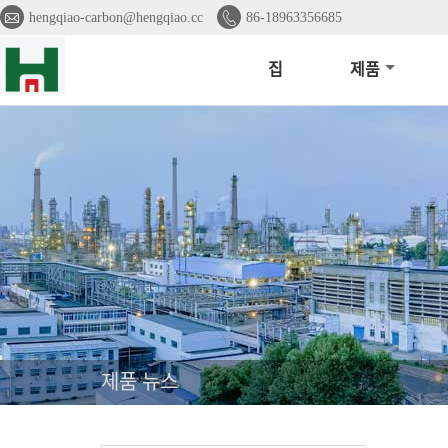


hengqiao-carbon@hengqiao.cc
86-18963356685
집
제품
제품 뉴스