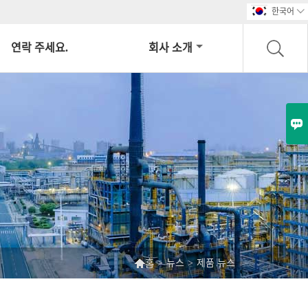
한국어

연락 주세요.
회사 소개


>
뉴스
>
제품 뉴스
홈