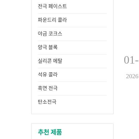
전극 페이스트
파운드리 콜라
야금 코크스
양극 블록
01
실리콘 메탈
석유 콜라
2026
흑연 전극
탄소전극
추천 제품