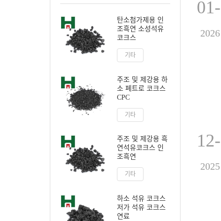
01
탄소첨가제용 인
조흑연 소성석유
2026
코크스
기타
주조 및 제강용 하
소 페트로 코크스
CPC
기타
12
주조 및 제강용 흑
연석유코크스 인
조흑연
2025
기타
하소 석유 코크스
저가 석유 코크스
연료