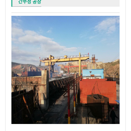
간쑤성 공장