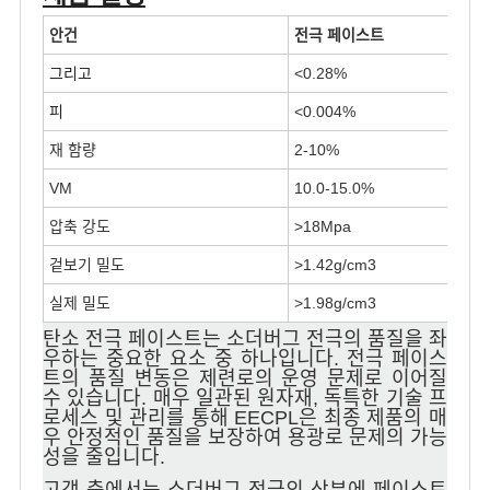
안건
전극 페이스트
그리고
<0.28%
피
<0.004%
재 함량
2-10%
VM
10.0-15.0%
압축 강도
>18Mpa
겉보기 밀도
>1.42g/cm3
실제 밀도
>1.98g/cm3
탄소 전극 페이스트는 소더버그 전극의 품질을 좌
우하는 중요한 요소 중 하나입니다. 전극 페이스
트의 품질 변동은 제련로의 운영 문제로 이어질
수 있습니다. 매우 일관된 원자재, 독특한 기술 프
로세스 및 관리를 통해 EECPL은 최종 제품의 매
우 안정적인 품질을 보장하여 용광로 문제의 가능
성을 줄입니다.
고객 측에서는 소더버그 전극의 상부에 페이스트