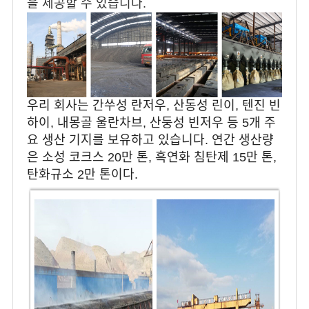
을 제공할 수 있습니다.
우리 회사는 간쑤성 란저우, 산동성 린이, 텐진 빈
하이, 내몽골 울란차브, 산둥성 빈저우 등 5개 주
요 생산 기지를 보유하고 있습니다. 연간 생산량
은 소성 코크스 20만 톤, 흑연화 침탄제 15만 톤,
탄화규소 2만 톤이다.